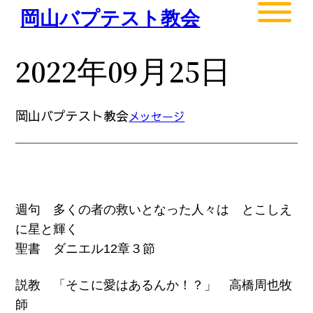
内
岡山バプテスト教会
容
を
2022年09月25日
ス
キ
ッ
岡山バプテスト教会
メッセージ
プ
週句 多くの者の救いとなった人々は とこしえ
に星と輝く
聖書 ダニエル12章３節
説教 「そこに愛はあるんか！？」 高橋周也牧
師