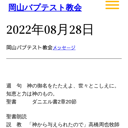
内
岡山バプテスト教会
容
を
2022年08月28日
ス
キ
ッ
岡山バプテスト教会
メッセージ
プ
週 句 神の御名をたたえよ、世々とこしえに。
知恵と力は神のもの。
聖書 ダニエル書2章20節
聖書朗読
説 教 「神から与えられたので」高橋周也牧師