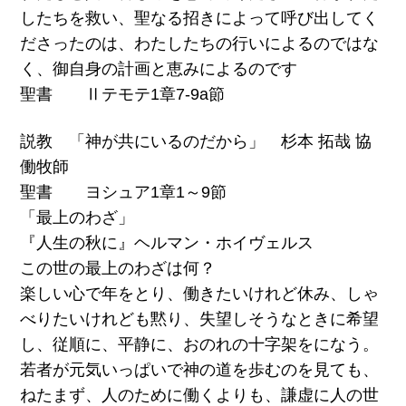
したちを救い、聖なる招きによって呼び出してく
ださったのは、わたしたちの行いによるのではな
く、御自身の計画と恵みによるのです
聖書 Ⅱテモテ1章7-9a節
説教 「神が共にいるのだから」 杉本 拓哉 協
働牧師
聖書 ヨシュア1章1～9節
「最上のわざ」
『人生の秋に』ヘルマン・ホイヴェルス
この世の最上のわざは何？
楽しい心で年をとり、働きたいけれど休み、しゃ
べりたいけれども黙り、失望しそうなときに希望
し、従順に、平静に、おのれの十字架をになう。
若者が元気いっぱいで神の道を歩むのを見ても、
ねたまず、人のために働くよりも、謙虚に人の世