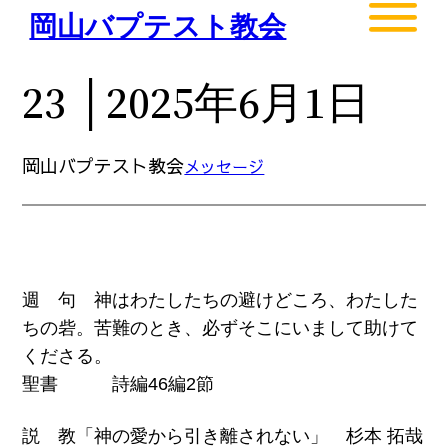
内
岡山バプテスト教会
容
を
23 │2025年6月1日
ス
キ
ッ
岡山バプテスト教会
メッセージ
プ
週 句 神はわたしたちの避けどころ、わたした
ちの砦。苦難のとき、必ずそこにいまして助けて
くださる。
聖書 詩編46編2節
説 教「神の愛から引き離されない」 杉本 拓哉