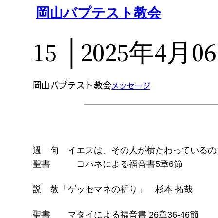
内
岡山バプテスト教会
容
を
15 │2025年4月0
ス
キ
ッ
岡山バプテスト教会
メッセージ
プ
週 句 イエスは、その人が横たわっているの
聖書 ヨハネによる福音書5章6節
説 教「ゲッセマネの祈り」 杉本 拓哉
聖書 マタイによる福音書 26章36-46節