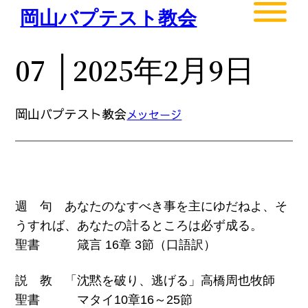
内
岡山バプテスト教会
容
を
07 │2025年2月9日
ス
キ
ッ
岡山バプテスト教会
メッセージ
プ
週 句 あなたのなすべき事を主にゆだねよ、そ
うすれば、あなたの計るところは必ず成る。
聖書 箴言 16章 3節（口語訳）
説 教 「沈黙を破り、逃げる」高橋周也牧師
聖書 マタイ10章16～25節