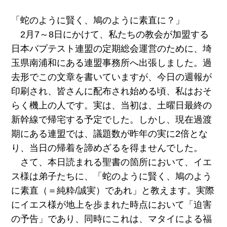
「蛇のように賢く、鳩のように素直に？」
2月7～8日にかけて、私たちの教会が加盟する
日本バプテスト連盟の定期総会運営のために、埼
玉県南浦和にある連盟事務所へ出張しました。過
去形でこの文章を書いていますが、今日の週報が
印刷され、皆さんに配布され始める頃、私はおそ
らく機上の人です。実は、当初は、土曜日最終の
新幹線で帰宅する予定でした。しかし、現在過渡
期にある連盟では、議題数が昨年の実に2倍とな
り、当日の帰着を諦めざるを得ませんでした。
さて、本日読まれる聖書の箇所において、イエ
ス様は弟子たちに、「蛇のように賢く、鳩のよう
に素直（＝純粋/誠実）であれ」と教えます。実際
にイエス様が地上を歩まれた時点において「迫害
の予告」であり、同時にこれは、マタイによる福