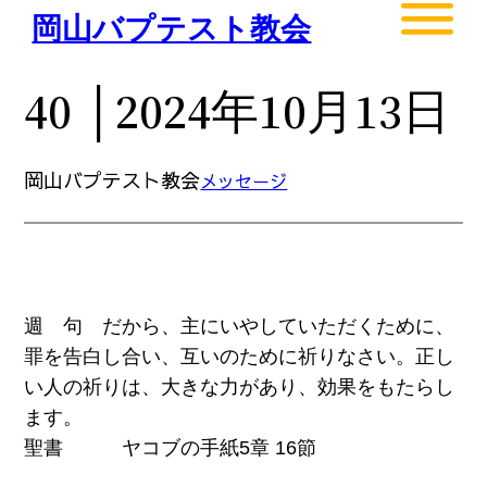
内
岡山バプテスト教会
容
を
40 │2024年10月13日
ス
キ
ッ
岡山バプテスト教会
メッセージ
プ
週 句 だから、主にいやしていただくために、
罪を告白し合い、互いのために祈りなさい。正し
い人の祈りは、大きな力があり、効果をもたらし
ます。
聖書 ヤコブの手紙5章 16節