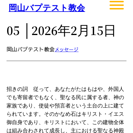
内
岡山バプテスト教会
容
を
05 │2026年2月15日
ス
キ
ッ
岡山バプテスト教会
メッセージ
プ
招きの詞 従って、あなたがたはもはや、外国人
でも寄留者でもなく、聖なる民に属する者、神の
家族であり、使徒や預言者という土台の上に建て
られています。そのかなめ石はキリスト・イエス
御自身であり、キリストにおいて、この建物全体
は組み合わされて成長し、主における聖なる神殿