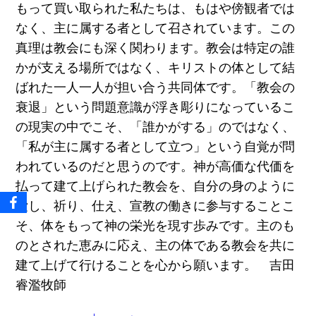
もって買い取られた私たちは、もはや傍観者では
なく、主に属する者として召されています。この
真理は教会にも深く関わります。教会は特定の誰
かが⽀える場所ではなく、キリストの体として結
ばれた⼀⼈⼀⼈が担い合う共同体です。「教会の
衰退」という問題意識が浮き彫りになっているこ
の現実の中でこそ、「誰かがする」のではなく、
「私が主に属する者として⽴つ」という⾃覚が問
われているのだと思うのです。神が⾼価な代価を
払って建て上げられた教会を、⾃分の⾝のように
愛し、祈り、仕え、宣教の働きに参与することこ
そ、体をもって神の栄光を現す歩みです。主のも
のとされた恵みに応え、主の体である教会を共に
建て上げて⾏けることを⼼から願います。 吉田
睿濫牧師