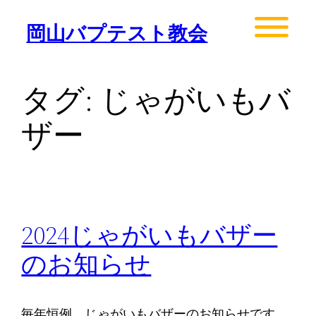
内
岡山バプテスト教会
容
を
ス
タグ:
じゃがいもバ
キ
ッ
ザー
プ
2024じゃがいもバザー
のお知らせ
毎年恒例、じゃがいもバザーのお知らせです。