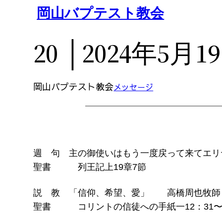
内
岡山バプテスト教会
容
を
20 │2024年5月1
ス
キ
ッ
岡山バプテスト教会
メッセージ
プ
週 句 主の御使いはもう一度戻って来てエリ
聖書 列王記上19章7節
説 教 「信仰、希望、愛」 高橋周也牧師
聖書 コリントの信徒への手紙一12：31〜1