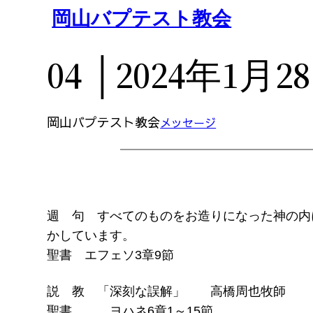
内
岡山バプテスト教会
容
を
04 │2024年1月2
ス
キ
ッ
岡山バプテスト教会
メッセージ
プ
週 句 すべてのものをお造りになった神の内
かしています。
聖書 エフェソ3章9節
説 教 「深刻な誤解」 高橋周也牧師
聖書 ヨハネ6章1～15節