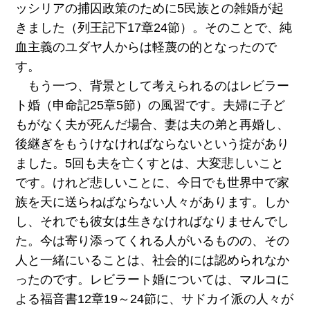
ッシリアの捕囚政策のために5民族との雑婚が起
きました（列王記下17章24節）。そのことで、純
血主義のユダヤ人からは軽蔑の的となったので
す。
もう一つ、背景として考えられるのはレビラー
ト婚（申命記25章5節）の風習です。夫婦に子ど
もがなく夫が死んだ場合、妻は夫の弟と再婚し、
後継ぎをもうけなければならないという掟があり
ました。5回も夫を亡くすとは、大変悲しいこと
です。けれど悲しいことに、今日でも世界中で家
族を天に送らねばならない人々があります。しか
し、それでも彼女は生きなければなりませんでし
た。今は寄り添ってくれる人がいるものの、その
人と一緒にいることは、社会的には認められなか
ったのです。レビラート婚については、マルコに
よる福音書12章19～24節に、サドカイ派の人々が