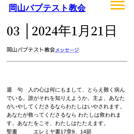
内
岡山バプテスト教会
容
を
03 │2024年1月21日
ス
キ
ッ
岡山バプテスト教会
メッセージ
プ
週 句 人の心は何にもまして、とらえ難く病ん
でいる。誰がそれを知りえようか。主よ、あなた
がいやしてくださるならわたしはいやされます。
あなたが救ってくださるなら わたしは救われま
す。あなたをこそ、わたしはたたえます。
聖書 エレミヤ書17章9、14節